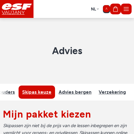
NL
Mon pan
VAUJANY
Advies
 ouders
Skipas keuze
Advies bergen
Verzekering
Mijn pakket kiezen
Skipassen zijn niet bij de prijs van de lessen inbegrepen en zijn
verplicht voor groeps- en privélessen. Skipassen kunnen online