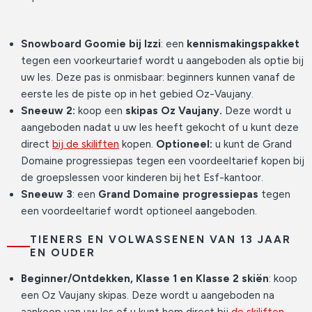
Snowboard Goomie bij Izzi
: een
kennismakingspakket
tegen een voorkeurtarief wordt u aangeboden als optie bij
uw les. Deze pas is onmisbaar: beginners kunnen vanaf de
eerste les de piste op in het gebied Oz-Vaujany.
Sneeuw 2:
koop een
skipas Oz Vaujany.
Deze wordt u
aangeboden nadat u uw les heeft gekocht of u kunt deze
direct
bij de skiliften
kopen.
Optioneel:
u kunt de Grand
Domaine progressiepas tegen een voordeeltarief kopen bij
de groepslessen voor kinderen bij het Esf-kantoor.
Sneeuw 3
: een
Grand Domaine progressiepas
tegen
een voordeeltarief wordt optioneel aangeboden.
TIENERS EN VOLWASSENEN VAN 13 JAAR
EN OUDER
Beginner/Ontdekken, Klasse 1 en Klasse 2 skiën
: koop
een Oz Vaujany skipas. Deze wordt u aangeboden na
aankoop van uw les of u kunt hem direct bij
de skiliften