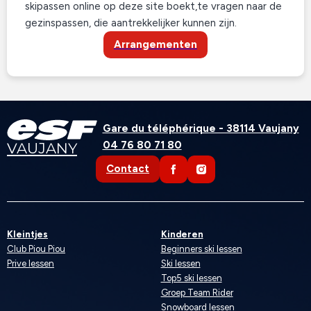
skipassen online op deze site boekt,
te vragen naar de
gezinspassen, die aantrekkelijker kunnen zijn.
Arrangementen
Gare du téléphérique - 38114 Vaujany
04 76 80 71 80
VAUJANY
Contact
Kleintjes
Kinderen
Club Piou Piou
Beginners ski lessen
Prive lessen
Ski lessen
Top5 ski lessen
Groep Team Rider
Snowboard lessen