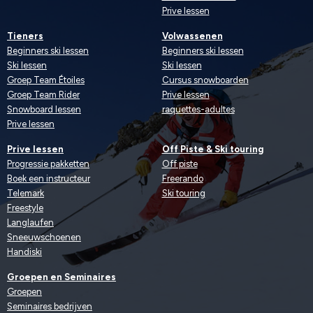
Prive lessen
Tieners
Volwassenen
Beginners ski lessen
Beginners ski lessen
Ski lessen
Ski lessen
Groep Team Étoiles
Cursus snowboarden
Groep Team Rider
Prive lessen
Snowboard lessen
raquettes-adultes
Prive lessen
Prive lessen
Off Piste & Ski touring
Progressie pakketten
Off piste
Boek een instructeur
Freerando
Telemark
Ski touring
Freestyle
Langlaufen
Sneeuwschoenen
Handiski
Groepen en Seminaires
Groepen
Seminaires bedrijven